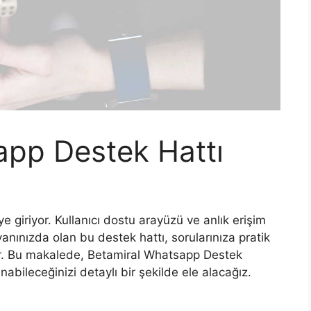
app Destek Hattı
e giriyor. Kullanıcı dostu arayüzü ve anlık erişim
anınızda olan bu destek hattı, sorularınıza pratik
yor. Bu makalede, Betamiral Whatsapp Destek
nabileceğinizi detaylı bir şekilde ele alacağız.