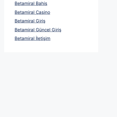
Betamiral Bahis
Betamiral Casino
Betamiral Giriş
Betamiral Güncel Giriş
Betamiral İletişim