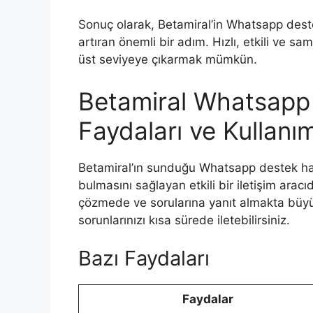
Sonuç olarak, Betamiral’in Whatsapp dest
artıran önemli bir adım. Hızlı, etkili ve sam
üst seviyeye çıkarmak mümkün.
Betamiral Whatsapp 
Faydaları ve Kullanım
Betamiral’ın sunduğu Whatsapp destek hattı,
bulmasını sağlayan etkili bir iletişim aracıdı
çözmede ve sorularına yanıt almakta büyük
sorunlarınızı kısa sürede iletebilirsiniz.
Bazı Faydaları
Faydalar