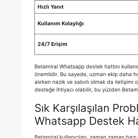
Hızlı Yanıt
Kullanım Kolaylığı
24/7 Erişim
Betamiral Whatsapp destek hattını kullanı
önemlidir. Bu sayede, uzman ekip daha hızl
alırken nazik ve sabırlı olmak da iletişimi
desteğe ihtiyacı olabilir, bu yüzden Betam
Sık Karşılaşılan Pro
Whatsapp Destek Hat
Betamiral kullanıcıları, zaman zaman bazı s