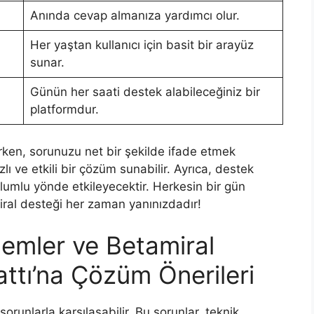
Anında cevap almanıza yardımcı olur.
Her yaştan kullanıcı için basit bir arayüz
sunar.
Günün her saati destek alabileceğiniz bir
platformdur.
rken, sorunuzu net bir şekilde ifade etmek
ı ve etkili bir çözüm sunabilir. Ayrıca, destek
 olumlu yönde etkileyecektir. Herkesin bir gün
iral desteği her zaman yanınızdadır!
blemler ve Betamiral
tı’na Çözüm Önerileri
orunlarla karşılaşabilir. Bu sorunlar, teknik