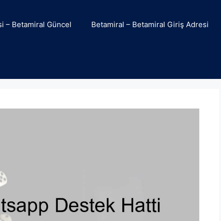
si – Betamiral Güncel
Betamiral – Betamiral Giriş Adresi