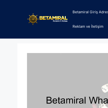
İçeriğe
atla
Betamiral Giriş Adre
Reklam ve İletişim