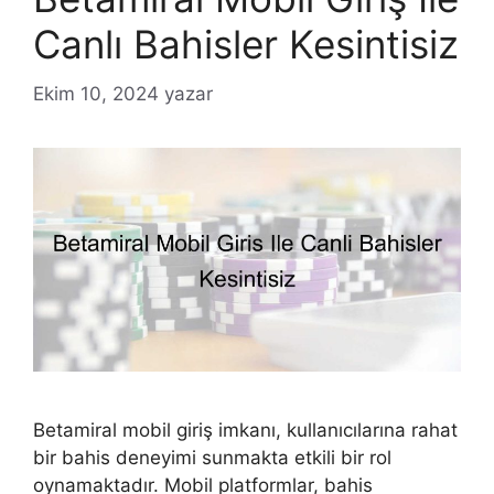
Canlı Bahisler Kesintisiz
Ekim 10, 2024
yazar
Betamiral mobil giriş imkanı, kullanıcılarına rahat
bir bahis deneyimi sunmakta etkili bir rol
oynamaktadır. Mobil platformlar, bahis