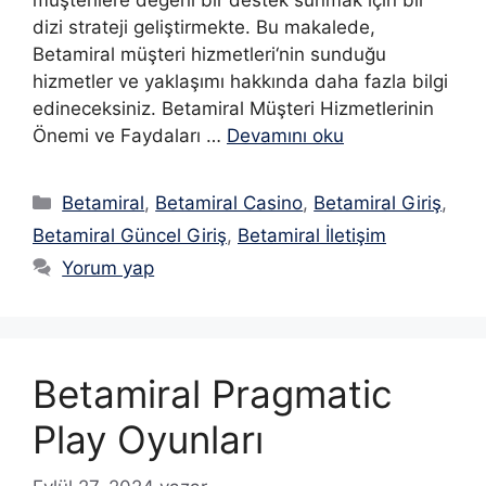
dizi strateji geliştirmekte. Bu makalede,
Betamiral müşteri hizmetleri‘nin sunduğu
hizmetler ve yaklaşımı hakkında daha fazla bilgi
edineceksiniz. Betamiral Müşteri Hizmetlerinin
Önemi ve Faydaları …
Devamını oku
Kategoriler
Betamiral
,
Betamiral Casino
,
Betamiral Giriş
,
Betamiral Güncel Giriş
,
Betamiral İletişim
Yorum yap
Betamiral Pragmatic
Play Oyunları