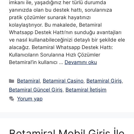
imkanı ile, yaşadığınız her türlü durumda
yanınızda olan bu destek hattı, sorularınıza
pratik çözümler sunarak hayatınızı
kolaylaştırıyor. Bu makalede, Betamiral
Whatsapp Destek Hattı’nın sunduğu avantajları
ve nasıl kullanabileceğinizi detaylı bir şekilde ele
alacağız. Betamiral Whatsapp Destek Hattı:
Kullanıcıların Sorularına Hızlı Çözümler
Betamiral’in kullanıcı …
Devamını oku
Kategoriler
Betamiral
,
Betamiral Casino
,
Betamiral Giriş
,
Betamiral Güncel Giriş
,
Betamiral İletişim
Yorum yap
Betamiral Mobil Giriş İle