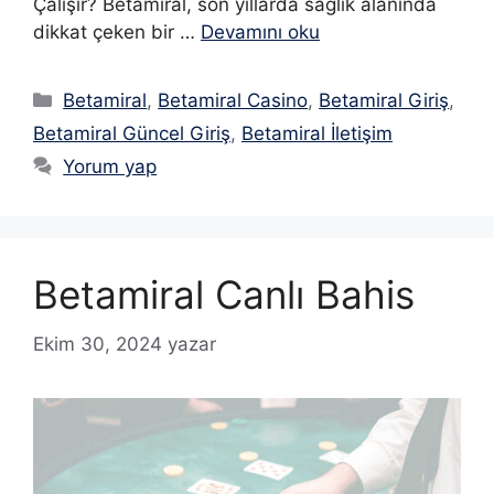
Çalışır? Betamiral, son yıllarda sağlık alanında
dikkat çeken bir …
Devamını oku
Kategoriler
Betamiral
,
Betamiral Casino
,
Betamiral Giriş
,
Betamiral Güncel Giriş
,
Betamiral İletişim
Yorum yap
Betamiral Canlı Bahis
Ekim 30, 2024
yazar