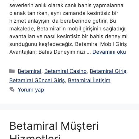
severlerin anlık olarak canlı bahis yapmalarına
olanak tanırken, aynı zamanda kesintisiz bir
hizmet anlayışını da beraberinde getirir. Bu
makalede, Betamiral’in mobil girişinin sağladığı
avantajları ve nasıl kesintisiz bir bahis deneyimi
sunduğunu keşfedeceğiz. Betamiral Mobil Giriş
Avantajları: Bahis Deneyiminizi …
Devamını oku
Kategoriler
Betamiral
,
Betamiral Casino
,
Betamiral Giriş
,
Betamiral Güncel Giriş
,
Betamiral İletişim
Yorum yap
Betamiral Müşteri
Hizmetleri