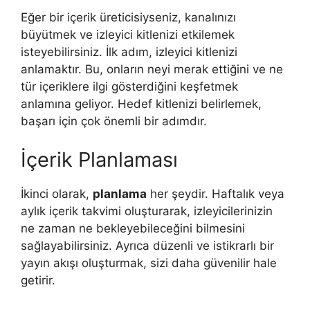
Eğer bir içerik üreticisiyseniz, kanalınızı
büyütmek ve izleyici kitlenizi etkilemek
isteyebilirsiniz. İlk adım, izleyici kitlenizi
anlamaktır. Bu, onların neyi merak ettiğini ve ne
tür içeriklere ilgi gösterdiğini keşfetmek
anlamına geliyor. Hedef kitlenizi belirlemek,
başarı için çok önemli bir adımdır.
İçerik Planlaması
İkinci olarak,
planlama
her şeydir. Haftalık veya
aylık içerik takvimi oluşturarak, izleyicilerinizin
ne zaman ne bekleyebileceğini bilmesini
sağlayabilirsiniz. Ayrıca düzenli ve istikrarlı bir
yayın akışı oluşturmak, sizi daha güvenilir hale
getirir.