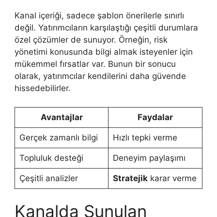
Kanal içeriği, sadece şablon önerilerle sınırlı
değil. Yatırımcıların karşılaştığı çeşitli durumlara
özel çözümler de sunuyor. Örneğin, risk
yönetimi konusunda bilgi almak isteyenler için
mükemmel fırsatlar var. Bunun bir sonucu
olarak, yatırımcılar kendilerini daha güvende
hissedebilirler.
Avantajlar
Faydalar
Gerçek zamanlı bilgi
Hızlı tepki verme
Topluluk desteği
Deneyim paylaşımı
Çeşitli analizler
Stratejik
karar verme
Kanalda Sunulan