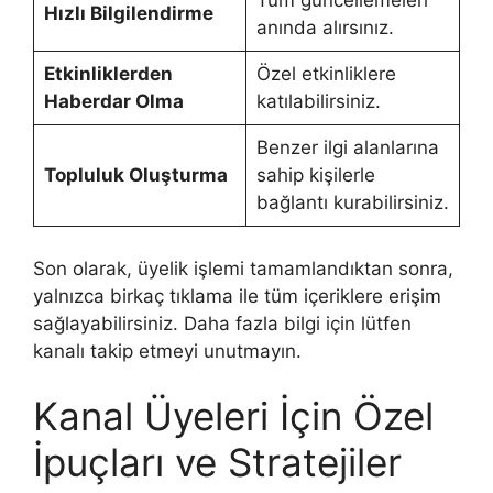
Tüm güncellemeleri
Hızlı Bilgilendirme
anında alırsınız.
Etkinliklerden
Özel etkinliklere
Haberdar Olma
katılabilirsiniz.
Benzer ilgi alanlarına
Topluluk Oluşturma
sahip kişilerle
bağlantı kurabilirsiniz.
Son olarak, üyelik işlemi tamamlandıktan sonra,
yalnızca birkaç tıklama ile tüm içeriklere erişim
sağlayabilirsiniz. Daha fazla bilgi için lütfen
kanalı takip etmeyi unutmayın.
Kanal Üyeleri İçin Özel
İpuçları ve Stratejiler