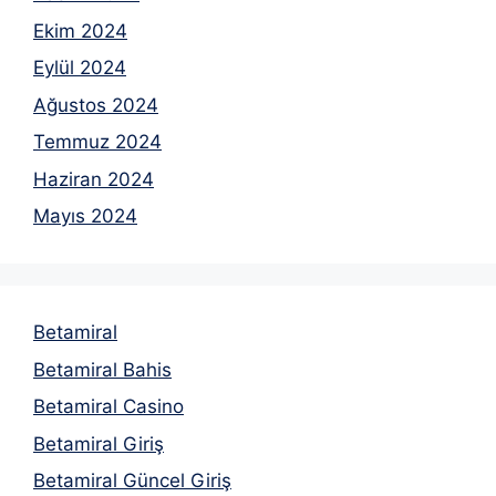
Ekim 2024
Eylül 2024
Ağustos 2024
Temmuz 2024
Haziran 2024
Mayıs 2024
Betamiral
Betamiral Bahis
Betamiral Casino
Betamiral Giriş
Betamiral Güncel Giriş