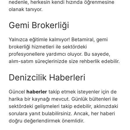
nedenle, herkesin kendi hızında öğrenmesine
olanak tanıyor.
Gemi Brokerliği
Yalnızca eğitimle kalmıyor! Betamiral, gemi
brokerliği hizmetleri ile sektördeki
profesyonellere yardımcı oluyor. Bu sayede,
alım-satım süreçlerinizde size rehberlik edebilir.
Denizcilik Haberleri
Güncel
haberler
takip etmek isteyenler için de
harika bir kaynağı mevcut. Günlük bültenleri ile
sektördeki gelişmeleri takip edebilir, aklınızdaki
sorulara yanıt bulabilirsiniz. Ancak, her haberi
doğru değerlendirmek önemlidir.