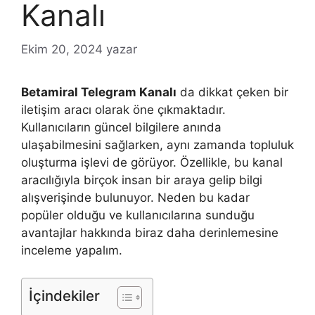
Kanalı
Ekim 20, 2024
yazar
Betamiral Telegram Kanalı
da dikkat çeken bir
iletişim aracı olarak öne çıkmaktadır.
Kullanıcıların güncel bilgilere anında
ulaşabilmesini sağlarken, aynı zamanda topluluk
oluşturma işlevi de görüyor. Özellikle, bu kanal
aracılığıyla birçok insan bir araya gelip bilgi
alışverişinde bulunuyor. Neden bu kadar
popüler olduğu ve kullanıcılarına sunduğu
avantajlar hakkında biraz daha derinlemesine
inceleme yapalım.
İçindekiler