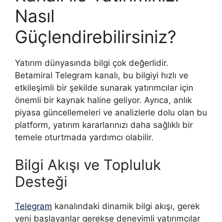
Nasıl
Güçlendirebilirsiniz?
Yatırım dünyasında bilgi çok değerlidir.
Betamiral Telegram kanalı, bu bilgiyi hızlı ve
etkileşimli bir şekilde sunarak yatırımcılar için
önemli bir kaynak haline geliyor. Ayrıca, anlık
piyasa güncellemeleri ve analizlerle dolu olan bu
platform, yatırım kararlarınızı daha sağlıklı bir
temele oturtmada yardımcı olabilir.
Bilgi Akışı ve Topluluk
Desteği
Telegram
kanalındaki dinamik bilgi akışı, gerek
yeni başlayanlar gerekse deneyimli yatırımcılar