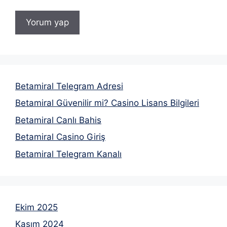
Betamiral Telegram Adresi
Betamiral Güvenilir mi? Casino Lisans Bilgileri
Betamiral Canlı Bahis
Betamiral Casino Giriş
Betamiral Telegram Kanalı
Ekim 2025
Kasım 2024