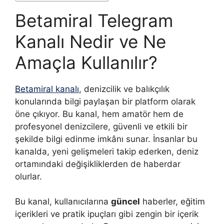
Betamiral Telegram
Kanalı Nedir ve Ne
Amaçla Kullanılır?
Betamiral kanalı
, denizcilik ve balıkçılık
konularında bilgi paylaşan bir platform olarak
öne çıkıyor. Bu kanal, hem amatör hem de
profesyonel denizcilere, güvenli ve etkili bir
şekilde bilgi edinme imkânı sunar. İnsanlar bu
kanalda, yeni gelişmeleri takip ederken, deniz
ortamındaki değişikliklerden de haberdar
olurlar.
Bu kanal, kullanıcılarına
güncel
haberler, eğitim
içerikleri ve pratik ipuçları gibi zengin bir içerik