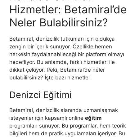
Hizmetler: Betamiral’de
Neler Bulabilirsiniz?
Betamiral, denizcilik tutkunları için oldukça
zengin bir içerik sunuyor. Özellikle hemen
herkesin faydalanabileceği bir platform olmayı
hedefliyor. Bu anlamda, farklı hizmetleri ile
dikkat çekiyor. Peki, Betamiral’de neler
bulabilirsiniz? İşte bazı hizmetler:
Denizci Eğitimi
Betamiral, denizcilik alanında uzmanlaşmak
isteyenler için kapsamlı online
eğitim
programları sunuyor. Bu programlar, hem teorik
bilgileri hem de pratik uygulamaları içeriyor. Bu