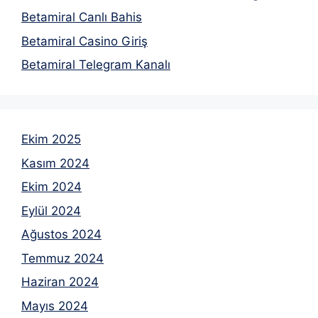
Betamiral Canlı Bahis
Betamiral Casino Giriş
Betamiral Telegram Kanalı
Ekim 2025
Kasım 2024
Ekim 2024
Eylül 2024
Ağustos 2024
Temmuz 2024
Haziran 2024
Mayıs 2024