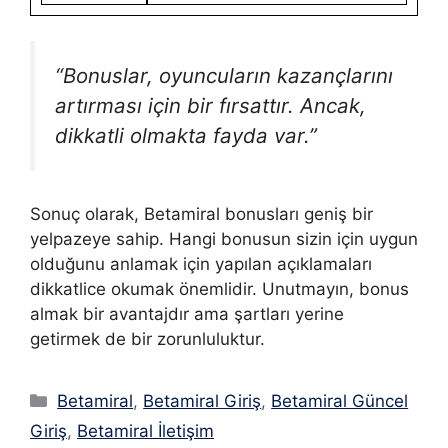
“Bonuslar, oyuncuların kazançlarını
artırması için bir fırsattır. Ancak,
dikkatli olmakta fayda var.”
Sonuç olarak, Betamiral bonusları geniş bir
yelpazeye sahip. Hangi bonusun sizin için uygun
olduğunu anlamak için yapılan açıklamaları
dikkatlice okumak önemlidir. Unutmayın, bonus
almak bir avantajdır ama şartları yerine
getirmek de bir zorunluluktur.
Kategoriler
Betamiral
,
Betamiral Giriş
,
Betamiral Güncel
Giriş
,
Betamiral İletişim