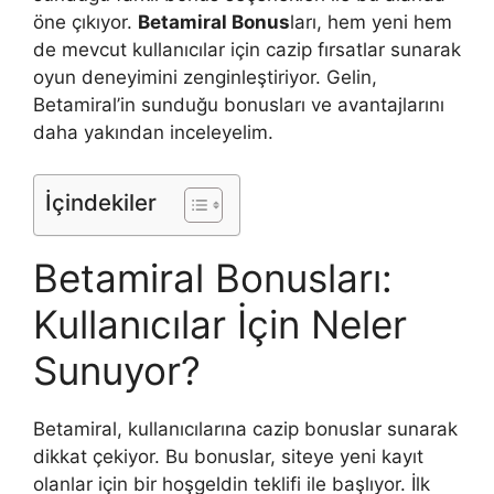
öne çıkıyor.
Betamiral Bonus
ları, hem yeni hem
de mevcut kullanıcılar için cazip fırsatlar sunarak
oyun deneyimini zenginleştiriyor. Gelin,
Betamiral’in sunduğu bonusları ve avantajlarını
daha yakından inceleyelim.
İçindekiler
Betamiral Bonusları:
Kullanıcılar İçin Neler
Sunuyor?
Betamiral, kullanıcılarına cazip bonuslar sunarak
dikkat çekiyor. Bu bonuslar, siteye yeni kayıt
olanlar için bir hoşgeldin teklifi ile başlıyor. İlk