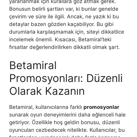
yararlanmak için kurallara göz atmak gerek.
Bonusun belirli şartları var, ki bunlar genelde
çevirim ve süre ile ilgili. Ancak, ne yazık ki bu
detaylar bazen gözden kaçabiliyor. Bu gibi
durumlarla karşılaşmamak için, siteyi dikkatlice
incelemek önemli. Kısacası, Betamiral’teki
fırsatlar değerlendirilirken dikkatli olmak şart.
Betamiral
Promosyonları: Düzenli
Olarak Kazanın
Betamiral, kullanıcılarına farklı
promosyonlar
sunarak oyun deneyimlerini daha eğlenceli hale
getiriyor. Özellikle hoş geldin bonusu, düzenli
oyuncuları cezbedecek nitelikte. Kullanıcılar, bu