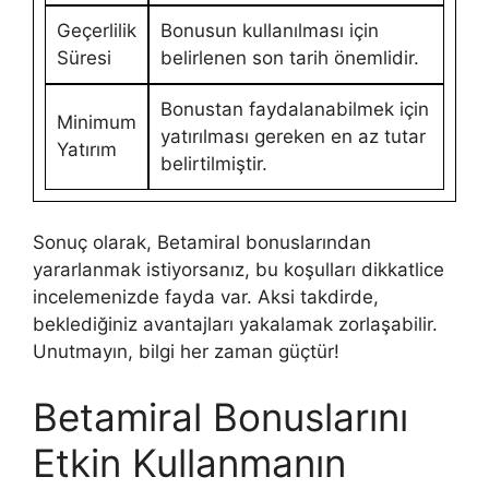
Geçerlilik
Bonusun kullanılması için
Süresi
belirlenen son tarih önemlidir.
Bonustan faydalanabilmek için
Minimum
yatırılması gereken en az tutar
Yatırım
belirtilmiştir.
Sonuç olarak, Betamiral bonuslarından
yararlanmak istiyorsanız, bu koşulları dikkatlice
incelemenizde fayda var. Aksi takdirde,
beklediğiniz avantajları yakalamak zorlaşabilir.
Unutmayın, bilgi her zaman güçtür!
Betamiral Bonuslarını
Etkin Kullanmanın