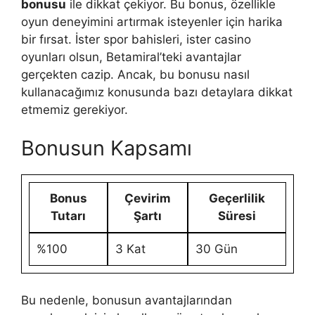
bonusu
ile dikkat çekiyor. Bu bonus, özellikle
oyun deneyimini artırmak isteyenler için harika
bir fırsat. İster spor bahisleri, ister casino
oyunları olsun, Betamiral’teki avantajlar
gerçekten cazip. Ancak, bu bonusu nasıl
kullanacağımız konusunda bazı detaylara dikkat
etmemiz gerekiyor.
Bonusun Kapsamı
Bonus
Çevirim
Geçerlilik
Tutarı
Şartı
Süresi
%100
3 Kat
30 Gün
Bu nedenle, bonusun avantajlarından