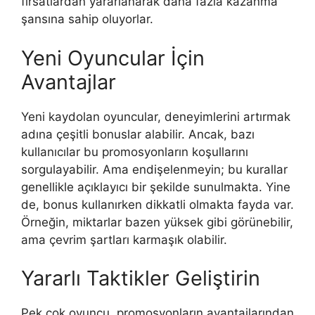
fırsatlardan yararlanarak daha fazla kazanma
şansına sahip oluyorlar.
Yeni Oyuncular İçin
Avantajlar
Yeni kaydolan oyuncular, deneyimlerini artırmak
adına çeşitli bonuslar alabilir. Ancak, bazı
kullanıcılar bu promosyonların koşullarını
sorgulayabilir. Ama endişelenmeyin; bu kurallar
genellikle açıklayıcı bir şekilde sunulmakta. Yine
de, bonus kullanırken dikkatli olmakta fayda var.
Örneğin, miktarlar bazen yüksek gibi görünebilir,
ama çevrim şartları karmaşık olabilir.
Yararlı Taktikler Geliştirin
Pek çok oyuncu, promosyonların avantajlarından