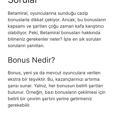
Betamiral, oyuncularına sunduğu cazip
bonuslarla dikkat çekiyor. Ancak, bu bonusların
kapsamı ve şartları çoğu zaman kafa karıştırıcı
olabiliyor. Peki, Betamiral bonusları hakkında
bilmeniz gerekenler neler? İşte en sık sorulan
soruların yanıtları.
Bonus Nedir?
Bonus, yeni ya da mevcut oyunculara verilen
ekstra bir teşviktir. Bu, kazançlarınızı artırma
şansı sunar. Yalnız, her bonusun belirli şartları
bulunur. Örneğin, bazı bonusların çekilmesi için
belirli bir çevrim şartını yerine getirmeniz
gerekebilir.