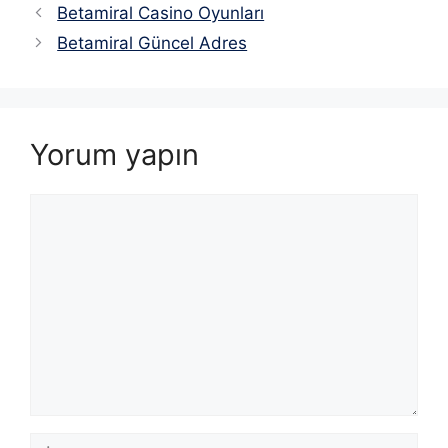
Betamiral Casino Oyunları
Betamiral Güncel Adres
Yorum yapın
Yorum
İsim