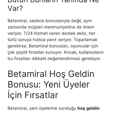
Var?
Betamiral, sadece bonuslarıyla değil, aynı
zamanda müşteri memnuniyetine de önem
veriyor. 7/24 hizmet veren destek ekibi, her
türlü soruya hızlıca yanıt veriyor. Toparlamak
gerekirse, Betamiral bonusları, oyuncular için
çok çeşitli fırsatlar sunuyor. Ancak, kullanıcıların
bu fırsatları dikkatli değerlendirmesi gerekiyor.
Betamiral Hoş Geldin
Bonusu: Yeni Üyeler
İçin Fırsatlar
Betamiral, yeni üyelerine sunduğu
hoş geldin