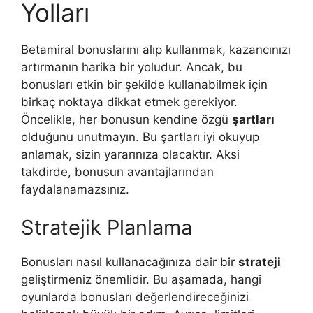
Yolları
Betamiral bonuslarını alıp kullanmak, kazancınızı
artırmanın harika bir yoludur. Ancak, bu
bonusları etkin bir şekilde kullanabilmek için
birkaç noktaya dikkat etmek gerekiyor.
Öncelikle, her bonusun kendine özgü
şartları
olduğunu unutmayın. Bu şartları iyi okuyup
anlamak, sizin yararınıza olacaktır. Aksi
takdirde, bonusun avantajlarından
faydalanamazsınız.
Stratejik Planlama
Bonusları nasıl kullanacağınıza dair bir
strateji
geliştirmeniz önemlidir. Bu aşamada, hangi
oyunlarda bonusları değerlendireceğinizi